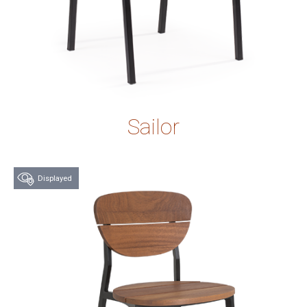
Sailor
Displayed
Try this product at
our store