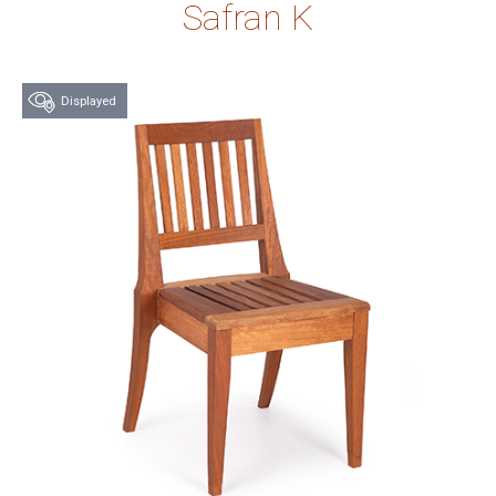
Safran K
Displayed
Try this product at
our store