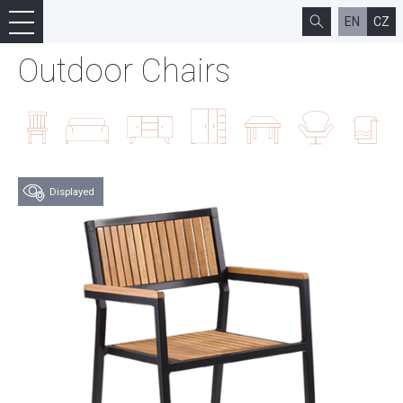
EN
CZ
Outdoor Chairs
Displayed
Try this product at
our store