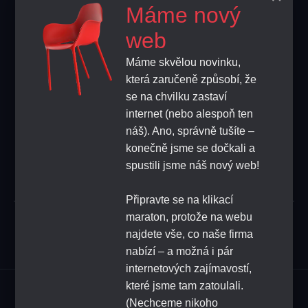
Máme nový
info@home-horeca.cz
web
Máme skvělou novinku,
+420 608 684 248
která zaručeně způsobí, že
se na chvilku zastaví
FEEDBACK
internet (nebo alespoň ten
náš). Ano, správně tušíte –
konečně jsme se dočkali a
SUBSCRIBE
spustili jsme náš nový web!
Připravte se na klikací
maraton, protože na webu
Submit
najdete vše, co naše firma
nabízí – a možná i pár
internetových zajímavostí,
které jsme tam zatoulali.
Assortment
(Nechceme nikoho