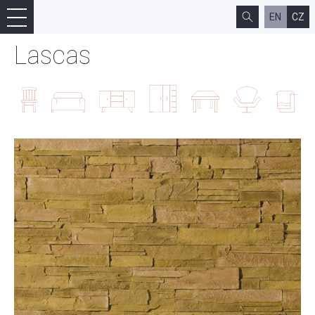
EN
CZ
Lascas