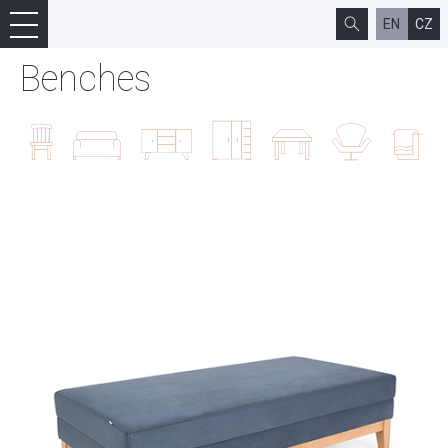
EN
CZ
Benches