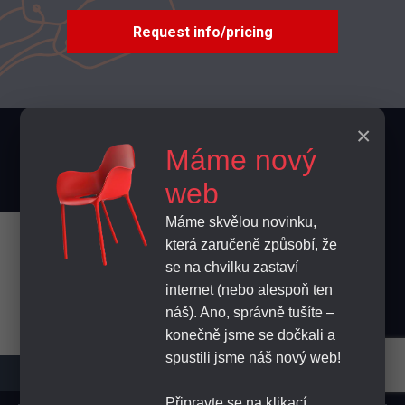
Request info/pricing
×
Contacts
Máme nový
info@home-horeca.cz
web
Máme skvělou novinku,
+420 608 684 248
která zaručeně způsobí, že
Naše stránky využívají cookies.
se na chvilku zastaví
Pokračováním v procházení stránek
FEEDBACK
internet (nebo alespoň ten
souhlasíte se způsobem, jakým na nich
náš). Ano, správně tušíte –
cookies užíváme.
Zjistit víc
konečně jsme se dočkali a
SUBSCRIBE
spustili jsme náš nový web!
Ok
Připravte se na klikací