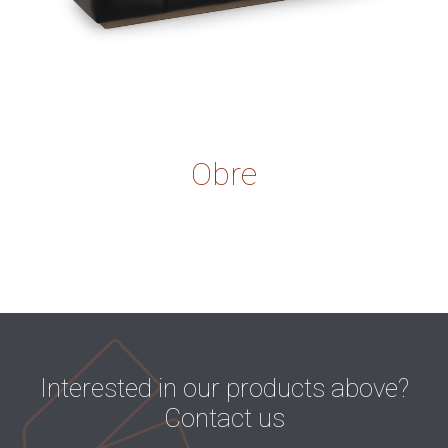
Obre
Interested in our products above?
Contact us