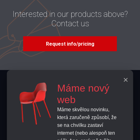
Interested in our products above?
Contact us
Request info/pricing
×
Contacts
Máme nový
info@home-horeca.cz
web
Máme skvělou novinku,
+420 608 684 248
která zaručeně způsobí, že
se na chvilku zastaví
FEEDBACK
internet (nebo alespoň ten