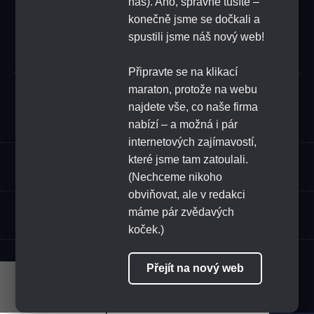
náš). Ano, správně tušíte –
konečně jsme se dočkali a
SUBSCRIBE
spustili jsme náš nový web!
Připravte se na klikací
maraton, protože na webu
Submit
najdete vše, co naše firma
nabízí – a možná i pár
internetových zajímavostí,
které jsme tam zatoulali.
Assortment
(Nechceme nikoho
obviňovat, ale v redakci
HoReCa
máme pár zvědavých
koček.)
FOLLOW US
Přejít na nový web
Naše stránky využívají cookies.
Pokračováním v procházení stránek