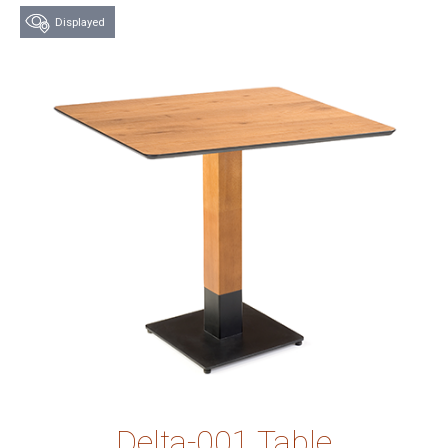
Displayed
Try this product at
our store
Delta-001 Table