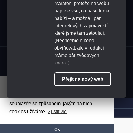
maraton, protože na webu
Odeslat
najdete vše, co naše firma
nabízí – a možná i pár
internetových zajímavostí,
které jsme tam zatoulali.
Sortiment
(Nechceme nikoho
obviňovat, ale v redakci
HoReCa
máme pár zvědavých
koček.)
SLEDUJTE NÁS
Přejít na nový web
Naše stránky využívají cookies.
Pokračováním v procházení stránek
souhlasíte se způsobem, jakým na nich
cookies užíváme.
Zjistit víc
OCHRANA SOUKROMÍ A PODMÍNKY POUŽITÍ
HOME & HORECA © 2026
Ok