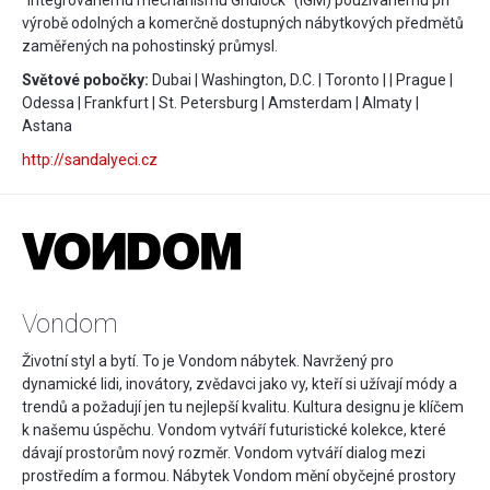
“Integrovanému mechanismu Gridlock” (IGM) používanému při
výrobě odolných a komerčně dostupných nábytkových předmětů
zaměřených na pohostinský průmysl.
Světové pobočky:
Dubai | Washington, D.C. | Toronto | | Prague |
Odessa | Frankfurt | St. Petersburg | Amsterdam | Almaty |
Astana
http://sandalyeci.cz
Vondom
Životní styl a bytí. To je Vondom nábytek. Navržený pro
dynamické lidi, inovátory, zvědavci jako vy, kteří si užívají módy a
trendů a požadují jen tu nejlepší kvalitu. Kultura designu je klíčem
k našemu úspěchu. Vondom vytváří futuristické kolekce, které
dávají prostorům nový rozměr. Vondom vytváří dialog mezi
prostředím a formou. Nábytek Vondom mění obyčejné prostory