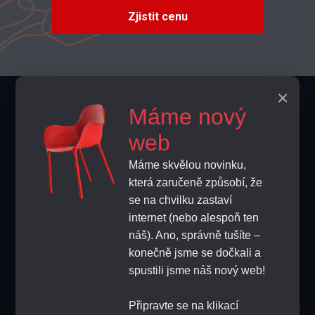
Zjistit cenu
×
Kontakty
Máme nový
info@home-horeca.cz
web
Máme skvělou novinku,
+420 608 684 248
která zaručeně způsobí, že
se na chvilku zastaví
ZPĚTNA VAZBA
internet (nebo alespoň ten
náš). Ano, správně tušíte –
konečně jsme se dočkali a
PŘIHLAŠTE SE K ODBĚRU NOVINEK
spustili jsme náš nový web!
Připravte se na klikací