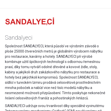
Sandalyeci
Společnost SANDALYECI, která působí ve výrobním závodě o
ploše 25000 čtverečních metrů je globálním výrobcem nábytku
pro restaurace, kavárny a hotely. SANDALYECI při výrobě
kombinuje užití špičkových technologíí s odbornou řemeslnou
praxí, díky tomu vytváří odolné dřevěné a kovové židle, stoly,
kabiny a jakýkoli druh zakázkového nábytku pro restaurace a
hotely bez jakýchkoli kompromisů. Společnost SANDALYECI,
sídlící v tureckém Izmiru prodává celosvětově prostřednictvím
mnoha poboček a nabízí vice než tisíc modelů nábytku a
neomezené možnosti přizpůsobení. Tímto poskytuje nekonečné
řešení celosvětových franšíz a pohostinských řetězců.
SANDALYECI udržuje svou trvanlivost díky speciálně vyvinutému