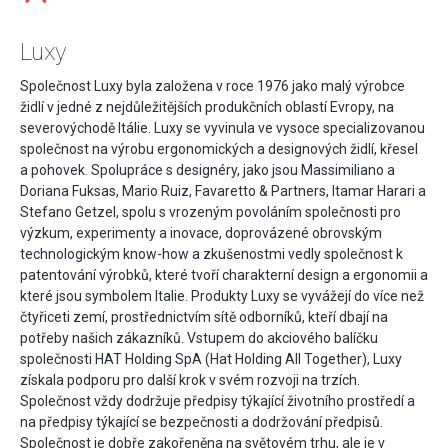
Luxy
Společnost Luxy byla založena v roce 1976 jako malý výrobce
židlí v jedné z nejdůležitějších produkčních oblastí Evropy, na
severovýchodě Itálie. Luxy se vyvinula ve vysoce specializovanou
společnost na výrobu ergonomických a designových židlí, křesel
a pohovek. Spolupráce s designéry, jako jsou Massimiliano a
Doriana Fuksas, Mario Ruiz, Favaretto & Partners, Itamar Harari a
Stefano Getzel, spolu s vrozeným povoláním společnosti pro
výzkum, experimenty a inovace, doprovázené obrovským
technologickým know-how a zkušenostmi vedly společnost k
patentování výrobků, které tvoří charakterní design a ergonomii a
které jsou symbolem Italie. Produkty Luxy se vyvážejí do více než
čtyřiceti zemí, prostřednictvím sítě odborníků, kteří dbají na
potřeby našich zákazníků. Vstupem do akciového balíčku
společnosti HAT Holding SpA (Hat Holding All Together), Luxy
získala podporu pro další krok v svém rozvoji na trzích.
Společnost vždy dodržuje předpisy týkající životního prostředí a
na předpisy týkající se bezpečnosti a dodržování předpisů.
Společnost je dobře zakořeněna na světovém trhu, ale je v