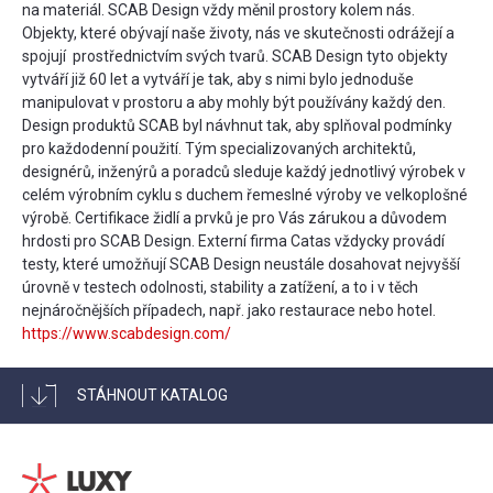
na materiál. SCAB Design vždy měnil prostory kolem nás.
Objekty, které obývají naše životy, nás ve skutečnosti odrážejí a
spojují prostřednictvím svých tvarů. SCAB Design tyto objekty
vytváří již 60 let a vytváří je tak, aby s nimi bylo jednoduše
manipulovat v prostoru a aby mohly být používány každý den.
Design produktů SCAB byl návhnut tak, aby splňoval podmínky
pro každodenní použití. Tým specializovaných architektů,
designérů, inženýrů a poradců sleduje každý jednotlivý výrobek v
celém výrobním cyklu s duchem řemeslné výroby ve velkoplošné
výrobě. Certifikace židlí a prvků je pro Vás zárukou a důvodem
hrdosti pro SCAB Design. Externí firma Catas vždycky provádí
testy, které umožňují SCAB Design neustále dosahovat nejvyšší
úrovně v testech odolnosti, stability a zatížení, a to i v těch
nejnáročnějších případech, např. jako restaurace nebo hotel.
https://www.scabdesign.com/
STÁHNOUT KATALOG