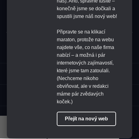
náš). Ano, správně tušíte –
konečně jsme se dočkali a
SUBSCRIBE
spustili jsme náš nový web!
Připravte se na klikací
maraton, protože na webu
Submit
najdete vše, co naše firma
nabízí – a možná i pár
internetových zajímavostí,
které jsme tam zatoulali.
Assortment
(Nechceme nikoho
obviňovat, ale v redakci
HoReCa
máme pár zvědavých
koček.)
FOLLOW US
Přejít na nový web
Naše stránky využívají cookies.
Pokračováním v procházení stránek