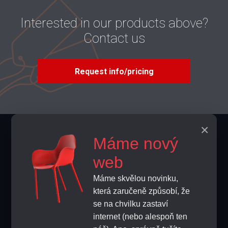
Interested in our products above?
Contact us
Request info/pricing
×
Contacts
Máme nový
info@home-horeca.cz
web
Máme skvělou novinku,
+420 608 684 248
která zaručeně způsobí, že
se na chvilku zastaví
FEEDBACK
internet (nebo alespoň ten