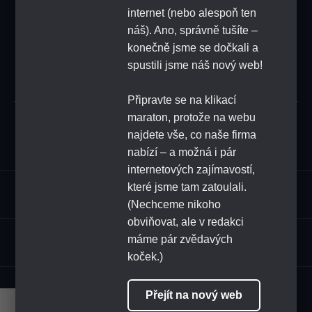
FEEDBACK
internet (nebo alespoň ten
náš). Ano, správně tušíte –
konečně jsme se dočkali a
SUBSCRIBE
spustili jsme náš nový web!
Připravte se na klikací
maraton, protože na webu
Submit
najdete vše, co naše firma
nabízí – a možná i pár
internetových zajímavostí,
které jsme tam zatoulali.
Assortment
(Nechceme nikoho
obviňovat, ale v redakci
HoReCa
máme pár zvědavých
koček.)
FOLLOW US
Přejít na nový web