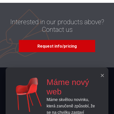
Interested in our products above?
Contact us
Request info/pricing
×
Contacts
Máme nový
info@home-horeca.cz
web
Máme skvělou novinku,
+420 608 684 248
která zaručeně způsobí, že
se na chvilku zastaví