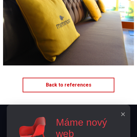
Back to references
×
Kontakty
Máme nový
info@home-horeca.cz
web