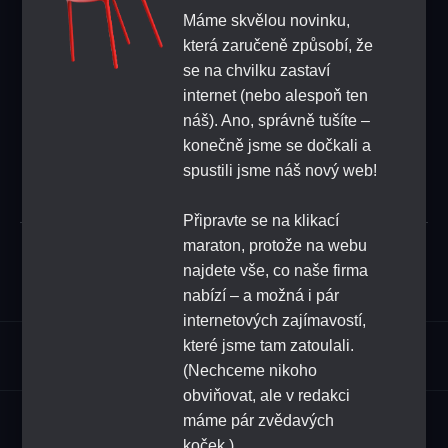
Máme skvělou novinku,
+420 608 684 248
která zaručeně způsobí, že
se na chvilku zastaví
ZPĚTNA VAZBA
internet (nebo alespoň ten
náš). Ano, správně tušíte –
konečně jsme se dočkali a
PŘIHLAŠTE SE K ODBĚRU NOVINEK
spustili jsme náš nový web!
Připravte se na klikací
maraton, protože na webu
Odeslat
najdete vše, co naše firma
nabízí – a možná i pár
internetových zajímavostí,
které jsme tam zatoulali.
Sortiment
(Nechceme nikoho
obviňovat, ale v redakci
HoReCa
máme pár zvědavých
koček.)